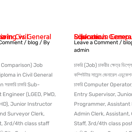
General
on
Education
General Education
Diploma in Computer Science vs General Education
 Comment
/
blog
/ By
Leave a Comment
/
blo
admin
ob Comparison) Job
চাকরি (Job) চাকরীর ক্ষেত্র ডিপ্ল
iploma in Civil General
কম্পিউটার সায়েন্স জেনারেল এডুকেশ
 সরকারি চাকরি Sub-
চাকরি Computer Operator
t Engineer (LGED, PWD,
Entry Supervisor, Junio
D), Junior Instructor
Programmer, Assistant
and Surveyor Clerk,
Admin Clerk, Assistant, 
, 3rd/4th class staff
Staff, 3rd/4th class posts