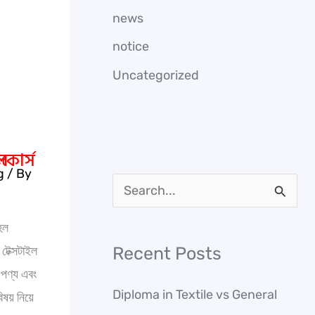
news
notice
Uncategorized
g
/ By
S
e
 হল
a
Recent Posts
টেক্সটাইল
r
 পণ্য এবং
Diploma in Textile vs General
c
িষয় নিয়ে