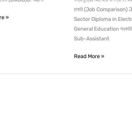
চাকরি (Job Comparison) 
re »
Sector Diploma in Elect
General Education সরকারি 
Sub-Assistant
Read More »
Diploma
in
Computer
ing
Science
vs