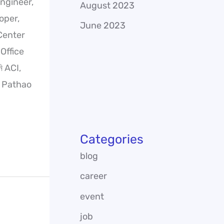
Engineer,
August 2023
oper,
June 2023
Center
Office
নি ACI,
, Pathao
Categories
blog
career
event
job