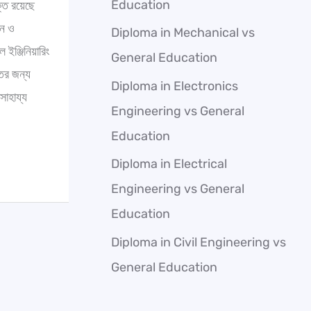
Education
ত রয়েছে
h
দন ও
f
Diploma in Mechanical vs
ল ইঞ্জিনিয়ারিং
o
General Education
তের জন্য
r
Diploma in Electronics
সাহায্য
:
Engineering vs General
Education
Diploma in Electrical
Engineering vs General
Education
Diploma in Civil Engineering vs
General Education