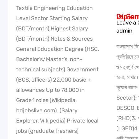
Textile Engineering Education
Diploma in Me
Level Sector Starting Salary
Leave a
(BDT/month) Highest Salary
admin
(BDT/month) Notes & Sources
বাংলাদেশে ডি
General Education Degree (HSC,
প্রতিষ্ঠানে 
Bachelor’s/Master’s, non-
গুরুত্বপূর্ণ 
technical subjects) Government
হলো, যেখানে 
(BCS, officers) 22,000 basic +
সুযোগ থাক
allowances Up to 78,000 in
Sector): 1
Grade 1 roles (Wikipedia,
DESCO, B
bdjobslive.com). (Salary
(RHD)3. স্
Explorer, Wikipedia) Private local
(LGED)4. ব
jobs (graduate freshers)
পানি উন্নয়ন