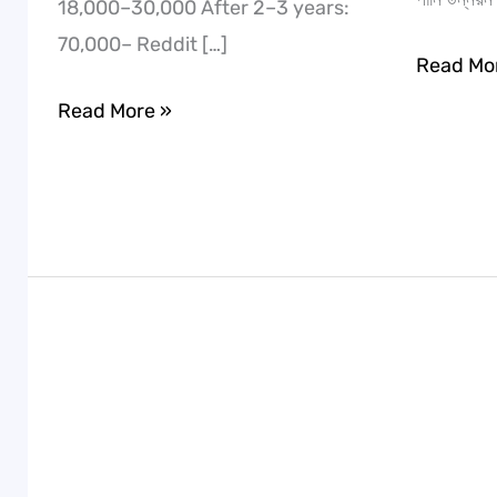
18,000–30,000 After 2–3 years:
70,000– Reddit […]
Read Mo
Read More »
Diploma
Diploma
in
in
Electrical
Civil
Engineering
Engineer
vs
vs