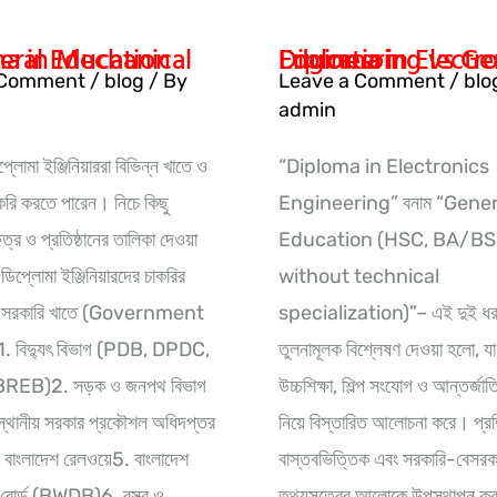
chanical vs General Education
Diploma in Electronics Engineering vs General Education
 Comment
/
blog
/ By
Leave a Comment
/
blo
admin
প্লোমা ইঞ্জিনিয়াররা বিভিন্ন খাতে ও
“Diploma in Electronics
চাকরি করতে পারেন। নিচে কিছু
Engineering” বনাম “Gener
ক্ষেত্র ও প্রতিষ্ঠানের তালিকা দেওয়া
Education (HSC, BA/B
ডিপ্লোমা ইঞ্জিনিয়ারদের চাকরির
without technical
ে: সরকারি খাতে (Government
specialization)”– এই দুই ধরনে
. বিদ্যুৎ বিভাগ (PDB, DPDC,
তুলনামূলক বিশ্লেষণ দেওয়া হলো, যা
REB)2. সড়ক ও জনপথ বিভাগ
উচ্চশিক্ষা, শিল্প সংযোগ ও আন্তর্জা
থানীয় সরকার প্রকৌশল অধিদপ্তর
নিয়ে বিস্তারিত আলোচনা করে। প্রতি
াংলাদেশ রেলওয়ে5. বাংলাদেশ
বাস্তবভিত্তিক এবং সরকারি-বেসরক
 বোর্ড (BWDB)6. বস্ত্র ও
তথ্যসূত্রের আলোকে উপস্থাপন ক