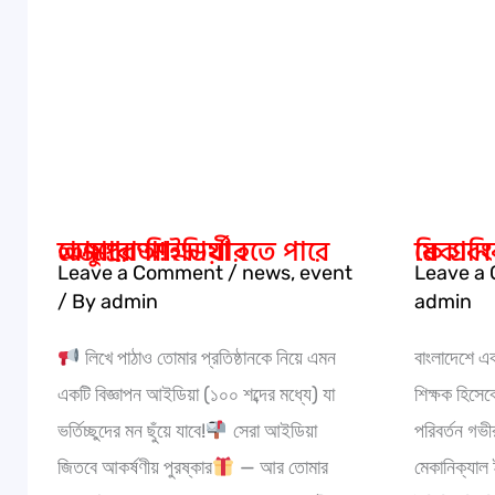
হতে
কি
পারে
এবং
হাজারো
এর
শিক্ষার্থীর
ভবিষ্যৎ
অনুপ্রেরণা!
কেমন
?
তোমার আইডিয়া হতে পারে হাজারো শিক্ষার্থীর অনুপ্রেরণা!
মেকানিক্যাল ই
Leave a Comment
/
news
,
event
Leave a
/ By
admin
admin
লিখে পাঠাও তোমার প্রতিষ্ঠানকে নিয়ে এমন
বাংলাদেশে এক
একটি বিজ্ঞাপন আইডিয়া (১০০ শব্দের মধ্যে) যা
শিক্ষক হিসেব
ভর্তিচ্ছুদের মন ছুঁয়ে যাবে!
সেরা আইডিয়া
পরিবর্তন গভী
জিতবে আকর্ষণীয় পুরষ্কার
— আর তোমার
মেকানিক্যাল 