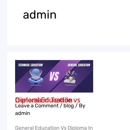
admin
Diploma
Diploma
in
in
Textile
Mechani
vs
vs
Diploma in Textile vs General Education
General
General
Leave a Comment
/
blog
/ By
Education
Educati
admin
General Education Vs Diploma In