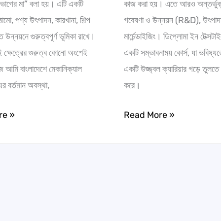
ং বিভাগের মা” বলা হয়। এটি একটি
কাজ করা হয়। এতে আরও অন্তর্ভুক্
মো, পণ্য উৎপাদন, কারখানা, শিল্প
গবেষণা ও উন্নয়ন (R&D), উৎপা
 উন্নয়নে গুরুত্বপূর্ণ ভূমিকা রাখে।
মার্চেন্ডাইজিং। ডিপ্লোমা ইন টেক্সটাই
ই ক্ষেত্রের গুরুত্ব কোনো অংশেই
একটি সম্ভাবনাময় কোর্স, যা ভবিষ্য
 আমি বাংলাদেশে মেকানিক্যাল
একটি উজ্জ্বল ক্যারিয়ার গড়ে তুলতে 
-এর বর্তমান অবস্থা,
করে।
re »
Read More »